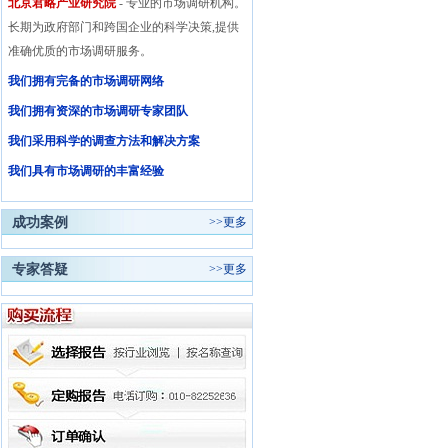
北京君略产业研究院
- 专业的市场调研机构。
长期为政府部门和跨国企业的科学决策,提供
准确优质的市场调研服务。
我们拥有完备的市场调研网络
我们拥有资深的市场调研专家团队
我们采用科学的调查方法和解决方案
我们具有市场调研的丰富经验
成功案例
>>
更多
专家答疑
>>
更多