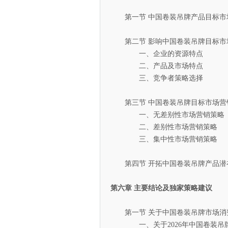
第一节 中国卷装吊牌产品目标市
第二节 影响中国卷装吊牌目标市
一、企业的资源特点
二、产品及市场特点
三、竞争者策略选择
第三节 中国卷装吊牌目标市场营
一、无差别性市场营销策略
二、差别性市场营销策略
三、集中性市场营销策略
第四节 开拓中国卷装吊牌产品潜
第六章 主要结论及独家策略建议
第一节 关于中国卷装吊牌市场消
一、关于2026年中国卷装吊牌