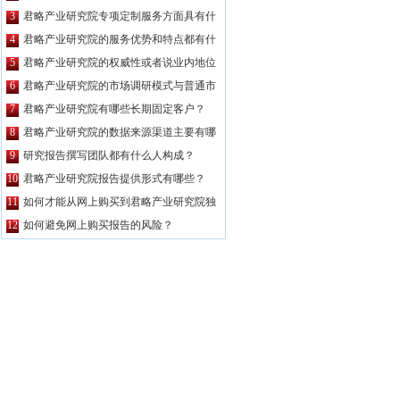
公司都要高？
3
君略产业研究院专项定制服务方面具有什
么特点？
4
君略产业研究院的服务优势和特点都有什
么？
5
君略产业研究院的权威性或者说业内地位
如何？
6
君略产业研究院的市场调研模式与普通市
场调研主要区别有哪些？
7
君略产业研究院有哪些长期固定客户？
8
君略产业研究院的数据来源渠道主要有哪
些？
9
研究报告撰写团队都有什么人构成？
10
君略产业研究院报告提供形式有哪些？
11
如何才能从网上购买到君略产业研究院独
家原创的报告产品？
12
如何避免网上购买报告的风险？