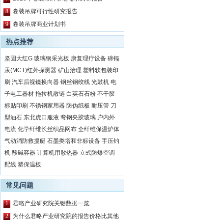
8
卷装吊牌可行性研究报告
9
卷装吊牌商业计划书
热点推荐
坚固大红G
玻璃钢采光板
康复理疗设备
碲镉
汞(MCT)红外探测器
矿山治理
塑料软包装印
刷
汽车后视镜换向器
钢丝钢绞线
光鼓机
电
子电工器材
拖拉机散链
白英石石粉
不干胶
标贴印刷
不锈钢家用器
防伪纸板
耐压管
刀
型油石
东北虎口服液
弯钢夹胶玻璃
户内外
电流
化学纤维长丝织品网布
全纤维保温炉体
气动消防救援艇
石墨类塔和非标设备
手压钓
机
酸碱容器
计算机用散热器
立式防爆空调
配线
塑保温板
常见问题
1
君略产业研究院关键数据一览
2
为什么君略产业研究院的报告价格比其他