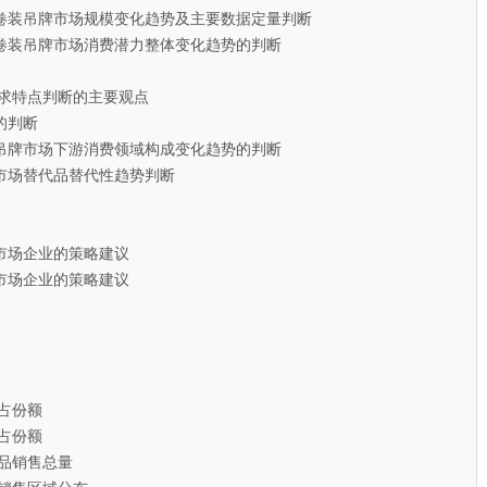
卷装吊牌市场规模变化趋势及主要数据定量判断
卷装吊牌市场消费潜力整体变化趋势的判断
求特点判断的主要观点
判断
吊牌市场下游消费领域构成变化趋势的判断
市场替代品替代性趋势判断
场企业的策略建议
场企业的策略建议
占份额
占份额
品销售总量