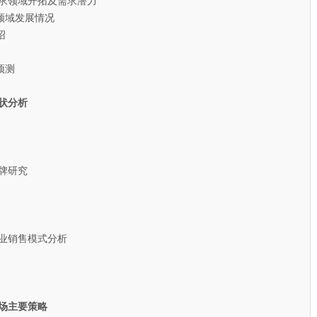
求领域开拓及需求潜力
域发展情况
绍
预测
状分析
牌研究
业销售模式分析
场主要策略