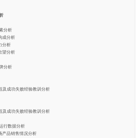
析
素分析
成分析
分析
望分析
牌分析
成功失败经验教训分析
成功失败经验教训分析
运行数据分析
产品销售情况分析