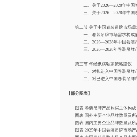
二、关于2026—2028年中国
三、关于2026—2028年中国
第二节 关于中国卷装吊牌市场需
一、卷装吊牌市场需求构成的
二、2026—2028年中国卷装
三、2026—2028年卷装吊牌
第三节 华经纵横独家策略建议
一、对拟进入中国卷装吊牌市
二、对已进入中国卷装吊牌市
【部分图表】
图表 卷装吊牌产品购买主体构成
图表 国外主要企业品牌数量及所
图表 国内主要企业品牌数量及所
图表 2025年中国卷装吊牌市场产