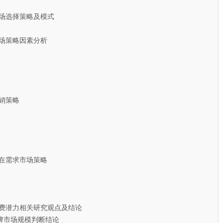
场选择策略及模式
场策略因素分析
销策略
在需求市场策略
费潜力相关研究观点及结论
市场规模判断结论