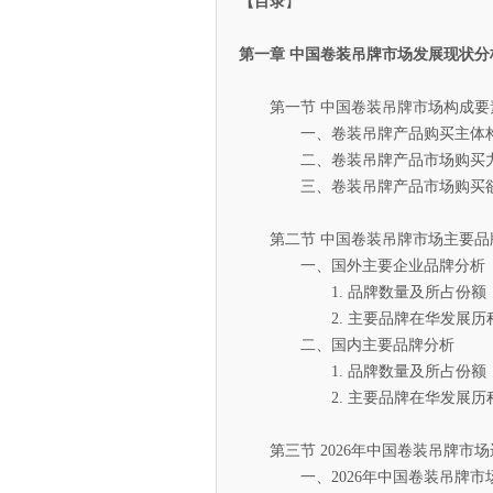
【目录
】
第一章 中国卷装吊牌市场发展现状分
第一节 中国卷装吊牌市场构成要
一、卷装吊牌产品购买主体构
二、卷装吊牌产品市场购买力
三、卷装吊牌产品市场购买欲
第二节 中国卷装吊牌市场主要品
一、国外主要企业品牌分析
1. 品牌数量及所占份额
2. 主要品牌在华发展历程及
二、国内主要品牌分析
1. 品牌数量及所占份额
2. 主要品牌在华发展历程及
第三节 2026年中国卷装吊牌市场
一、2026年中国卷装吊牌市场