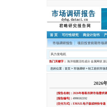
首 页
可行性研究
商业计划书
市场调研报告
项目投资前期市场
热门关键字：
海洋细菌活性成分
金属网状
游
您的位置：
首页
>
市场调研
>
轻工纺织市场
202
[报告名称]：2026年卷装吊牌市场需求
[报告编号]：
4990102192
[交付方式]：EMAIL电子版或特快专递