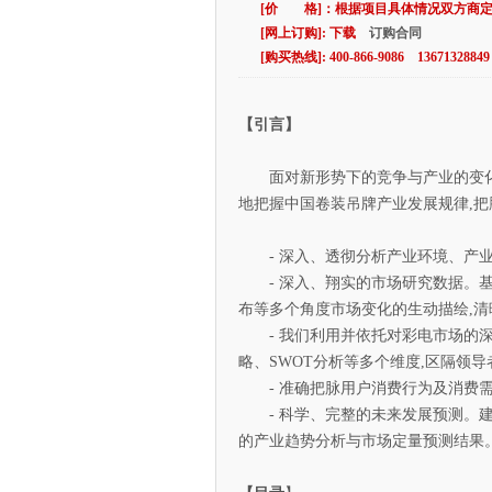
[价 格]：根据项目具体情况双方商
[网上订购]: 下载
订购合同
[购买热线]: 400-866-9086 13671328849
【引言】
面对新形势下的竞争与产业的变化和
地把握中国卷装吊牌产业发展规律,把
- 深入、透彻分析产业环境、产业
- 深入、翔实的市场研究数据。基
布等多个角度市场变化的生动描绘,清
- 我们利用并依托对彩电市场的深
略、SWOT分析等多个维度,区隔领
- 准确把脉用户消费行为及消费需
- 科学、完整的未来发展预测。建
的产业趋势分析与市场定量预测结果