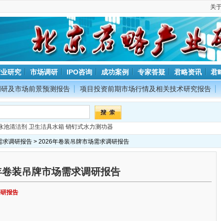
关
产业研究
市场调研
IPO咨询
成功案例
专家答疑
君略资讯
君
调研及市场前景预测报告
项目投资前期市场行情及相关技术研究报告
泳池清洁剂
卫生洁具水箱
销钉式水力测功器
需求调研报告
> 2026年卷装吊牌市场需求调研报告
6年卷装吊牌市场需求调研报告
调研报告