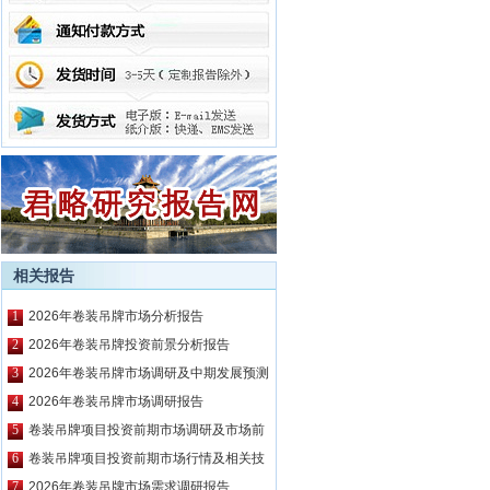
相关报告
1
2026年卷装吊牌市场分析报告
2
2026年卷装吊牌投资前景分析报告
3
2026年卷装吊牌市场调研及中期发展预测
报告
4
2026年卷装吊牌市场调研报告
5
卷装吊牌项目投资前期市场调研及市场前
景预测报告
6
卷装吊牌项目投资前期市场行情及相关技
术调研报告
7
2026年卷装吊牌市场需求调研报告