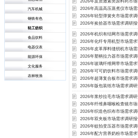
2026年皮质激素类原料药市
2026年高温高压蒸煮仪市场
汽车机械
2026年轻型弹簧夹市场需求
钢铁有色
2026年捡拾器市场需求调研报
轻工纺织
2026年机织有结网市场需求
食品饮料
2026年化纤专用机型市场需
电器仪表
2026年皮革厚料缝纫机市场
2026年塑柄拉力器市场需求
能源环保
2026年玻璃纤维网带市场需
文化服务
2026年可可奶饮料市场需求
农林牧渔
2026年超薄复合板市场需求
2026年版包装纸市场需求调
2026年浆纱拉毛市场需求调
2026年纤维鼻咽喉检查镜市
2026年织造色织布市场需求
2026年双夹板市场需求调研报
2026年蚊拍变压器市场需求
2026年配方营养奶粉市场需