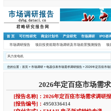
首 页
可行性研究
商业计划书
产业研究
市场调研
IPO咨
市场调研报告
项目投资前期市场调研及市场前景预测报告
项
您的位置：
首页
>
市场调研
>
电器仪表市场需求调研报告
> 2026年定百痉市
2026年定百痉市场需
[报告名称]：2026年定百痉市场需求调研
[报告编号]：
4950336414