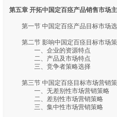
第五章 开拓中国定百痉产品销售市场
第一节 中国定百痉产品目标市场选
第二节 影响中国定百痉目标市场策
一、企业的资源特点
二、产品及市场特点
三、竞争者策略选择
第三节 中国定百痉目标市场营销策
一、无差别性市场营销策略
二、差别性市场营销策略
三、集中性市场营销策略