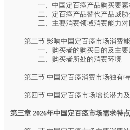
一、中国定百痉产品购买要素
二、定百痉产品替代产品威胁
三、主要消费领域消费能力对
第二节 影响中国定百痉市场消费能
一、购买者的购买目的及主要
二、购买者所处的消费环境
第三节 中国定百痉消费市场独有特
第四节 中国定百痉市场增长潜力及
第三章 2026年中国定百痉市场需求特