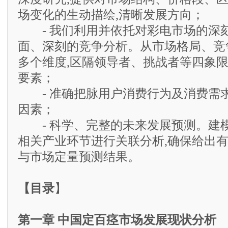
场变化的生动描绘,清晰发展方向；
- 我们利用并依托对彩电市场的深刻
面、深刻的竞争分析。从市场格局、竞
多个维度,区隔领导者、挑战者等四象
要素；
- 准确把脉用户消费行为及消费需求
因素；
- 科学、完整的未来发展预测。建模
相关产业环节进行关联分析,确保给出
与市场定量预测结果。
【目录
】
第一章 中国定百痉市场发展现状分析