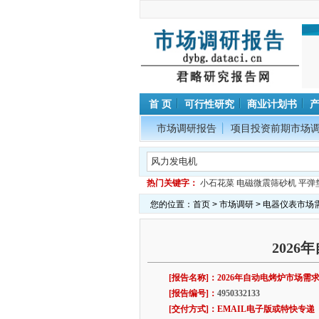
首 页
可行性研究
商业计划书
市场调研报告
项目投资前期市场
热门关键字：
小石花菜
电磁微震筛砂机
平弹
您的位置：
首页
>
市场调研
>
电器仪表市场
202
[报告名称]：2026年自动电烤炉市场需
[报告编号]：
4950332133
[交付方式]：EMAIL电子版或特快专递