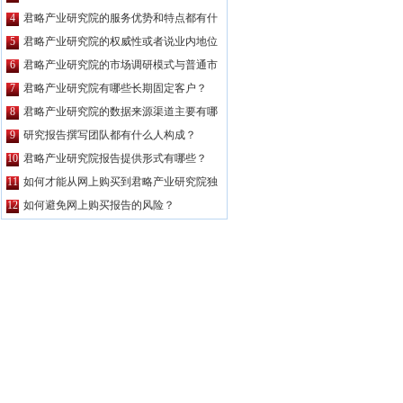
么特点？
4
君略产业研究院的服务优势和特点都有什
么？
5
君略产业研究院的权威性或者说业内地位
如何？
6
君略产业研究院的市场调研模式与普通市
场调研主要区别有哪些？
7
君略产业研究院有哪些长期固定客户？
8
君略产业研究院的数据来源渠道主要有哪
些？
9
研究报告撰写团队都有什么人构成？
10
君略产业研究院报告提供形式有哪些？
11
如何才能从网上购买到君略产业研究院独
家原创的报告产品？
12
如何避免网上购买报告的风险？