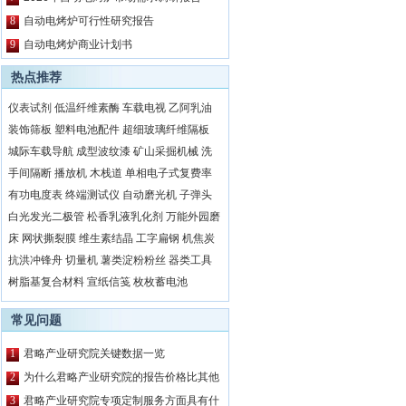
8
自动电烤炉可行性研究报告
9
自动电烤炉商业计划书
热点推荐
仪表试剂
低温纤维素酶
车载电视
乙阿乳油
装饰筛板
塑料电池配件
超细玻璃纤维隔板
城际车载导航
成型波纹漆
矿山采掘机械
洗
手间隔断
播放机
木栈道
单相电子式复费率
有功电度表
终端测试仪
自动磨光机
子弹头
白光发光二极管
松香乳液乳化剂
万能外园磨
床
网状撕裂膜
维生素结晶
工字扁钢
机焦炭
抗洪冲锋舟
切量机
薯类淀粉粉丝
器类工具
树脂基复合材料
宣纸信笺
枚枚蓄电池
常见问题
1
君略产业研究院关键数据一览
2
为什么君略产业研究院的报告价格比其他
公司都要高？
3
君略产业研究院专项定制服务方面具有什