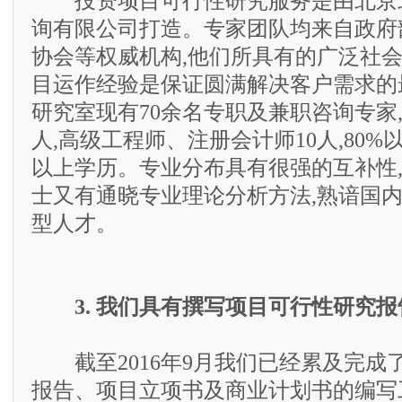
投资项目可行性研究服务是由北京
询有限公司打造。专家团队均来自政府
协会等权威机构,他们所具有的广泛社
目运作经验是保证圆满解决客户需求的
研究室现有70余名专职及兼职咨询专家,
人,高级工程师、注册会计师10人,80
以上学历。专业分布具有很强的互补性
士又有通晓专业理论分析方法,熟谙国
型人才。
3. 我们具有撰写项目可行性研究
截至2016年9月我们已经累及完成了
报告、项目立项书及商业计划书的编写