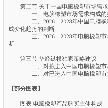
第二节 关于中国电脑橡塑市场需求
一、电脑橡塑市场需求构成的
二、2026—2028年中国电脑橡
成变化趋势的判断
三、2026—2028年电脑橡塑市
断
第三节 华经纵横独家策略建议
一、对拟进入中国电脑橡塑市场
二、对已进入中国电脑橡塑市场
【部分图表】
图表 电脑橡塑产品购买主体构成