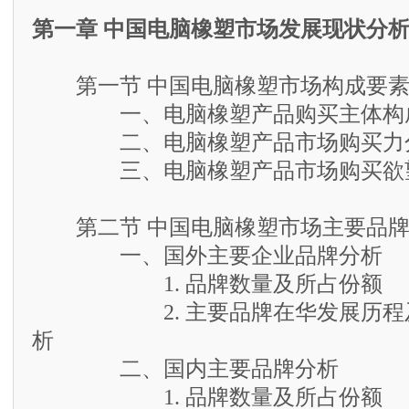
第一章 中国电脑橡塑市场发展现状分
第一节 中国电脑橡塑市场构成要素
一、电脑橡塑产品购买主体构
二、电脑橡塑产品市场购买力
三、电脑橡塑产品市场购买欲
第二节 中国电脑橡塑市场主要品牌
一、国外主要企业品牌分析
1. 品牌数量及所占份额
2. 主要品牌在华发展历程及
析
二、国内主要品牌分析
1. 品牌数量及所占份额