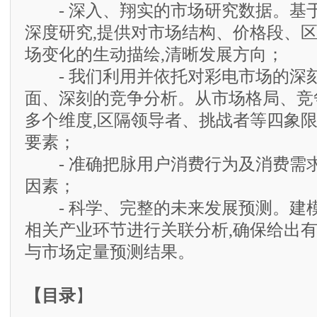
- 深入、翔实的市场研究数据。基
深度研究,提供对市场结构、价格段、
场变化的生动描绘,清晰发展方向；
- 我们利用并依托对彩电市场的深刻
面、深刻的竞争分析。从市场格局、竞
多个维度,区隔领导者、挑战者等四象
要素；
- 准确把脉用户消费行为及消费需求
因素；
- 科学、完整的未来发展预测。建模
相关产业环节进行关联分析,确保给出
与市场定量预测结果。
【目录
】