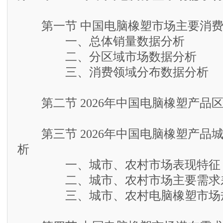
第一节 中国电脑橡塑市场主要消费
一、总体销量数据分析
二、分区域市场数据分析
三、消费领域分布数据分析
第二节 2026年中国电脑橡塑产品
第三节 2026年中国电脑橡塑产品
析
一、城市、农村市场表现特征
二、城市、农村市场主要需求
三、城市、农村电脑橡塑市场