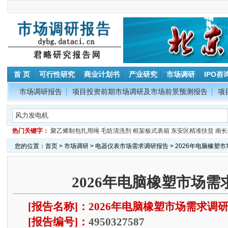
首 页
可行性研究
商业计划书
产业研究
市场调研
IPO咨
市场调研报告
项目投资前期市场调研及市场前景预测报告
项
热门关键字：
聚乙烯制包扎用绳
毛纺清洗剂
框架板式表箱
东安区精准扶贫
南长
您的位置：
首页
>
市场调研
>
电器仪表市场需求调研报告
> 2026年电脑橡塑
2026年电脑橡塑市场
[报告名称]：2026年电脑橡塑市场需求调
[报告编号]：
4950327587