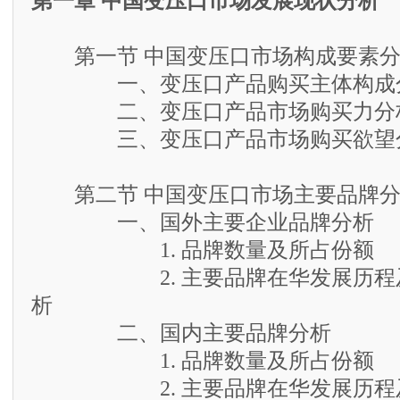
第一章 中国变压口市场发展现状分析
第一节 中国变压口市场构成要素分
一、变压口产品购买主体构成
二、变压口产品市场购买力分
三、变压口产品市场购买欲望
第二节 中国变压口市场主要品牌分
一、国外主要企业品牌分析
1. 品牌数量及所占份额
2. 主要品牌在华发展历程及
析
二、国内主要品牌分析
1. 品牌数量及所占份额
2. 主要品牌在华发展历程及