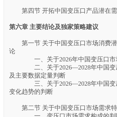
第四节 开拓中国变压口产品潜在需
第六章 主要结论及独家策略建议
第一节 关于中国变压口市场消费潜
论
一、关于2026年中国变压口市
二、关于2026—2028年中国变
及主要数据定量判断
三、关于2026—2028年中国变
变化趋势的判断
第二节 关于中国变压口市场需求特
一、变压口市场需求构成的判