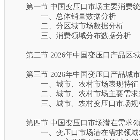
第一节 中国变压口市场主要消费统
一、总体销量数据分析
二、分区域市场数据分析
三、消费领域分布数据分析
第二节 2026年中国变压口产品区
第三节 2026年中国变压口产品城
一、城市、农村市场表现特征
二、城市、农村市场主要需求
三、城市、农村变压口市场规
第四节 中国变压口市场潜在需求领
一、变压口市场潜在需求领域