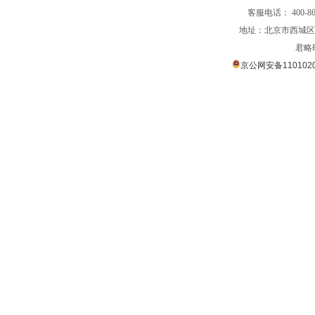
客服电话： 400-866
地址：北京市西城区裕
君略
京公网安备1101020