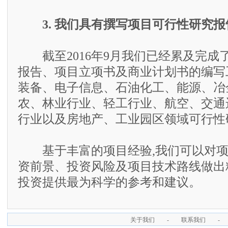
3. 我们具有撰写项目可行性研究
截至2016年9月我们已经累及完成了
报告、项目立项书及商业计划书的编写
装备、电子信息、石油化工、能源、冶
农、林业行业、轻工行业、航空、交通
行业以及房地产、工业园区领域可行性
基于丰富的项目经验,我们可以对项
资前景、投资风险及项目技术路线做出
投资提供最为科学的参考和建议。
关于我们
-
联系我们
-