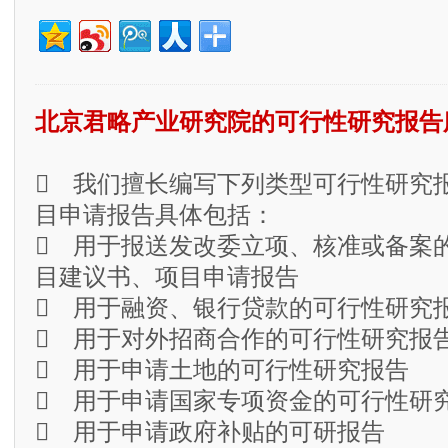
北京君略产业研究院的可行性研究报告
 我们擅长编写下列类型可行性研究
目申请报告具体包括：
 用于报送发改委立项、核准或备案
目建议书、项目申请报告
 用于融资、银行贷款的可行性研究
 用于对外招商合作的可行性研究报
 用于申请土地的可行性研究报告
 用于申请国家专项资金的可行性研
 用于申请政府补贴的可研报告