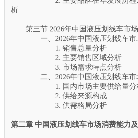
2. 主要品牌在华发展历程及
析
第三节 2026年中国液压划线车市
一、2026年中国液压划线车市
1. 销售总量分析
2. 主要销售区域分析
3. 市场需求特点分析
二、2026年中国液压划线车市
1. 国内市场主要供给量分
2. 供给来源构成
3. 供需格局分析
第二章 中国液压划线车市场消费能力