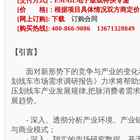
[交付方式]：EMAIL电子版或特快专递
[价 格]：根据项目具体情况双方商定价
订购合同
[网上订购]: 下载
[购买热线]: 400-866-9086 13671328849
【引言】
面对新形势下的竞争与产业的变化和挑
划线车市场需求调研报告》力求将帮助
压划线车产业发展规律,把脉消费者需求
展趋势。
- 深入、透彻分析产业环境、产业
与商业模式；
- 深入、翔实的市场研究数据。基