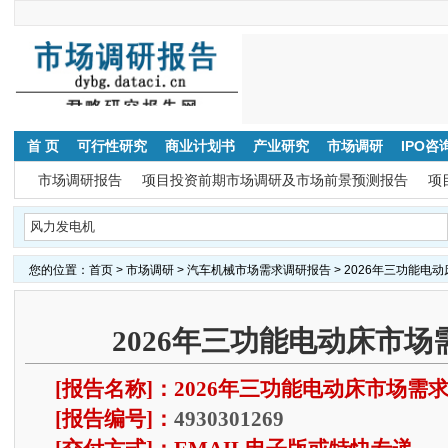
首 页
可行性研究
商业计划书
产业研究
市场调研
IPO咨
市场调研报告
项目投资前期市场调研及市场前景预测报告
项
您的位置：
首页
>
市场调研
>
汽车机械市场需求调研报告
> 2026年三功能电
2026年三功能电动床市
[报告名称]：2026年三功能电动床市场需
[报告编号]：
4930301269