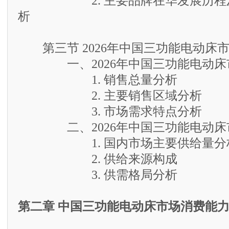
2. 主要品牌在华发展历程及
析
第三节 2026年中国三功能电动床
一、2026年中国三功能电动床
1. 销售总量分析
2. 主要销售区域分析
3. 市场需求特点分析
二、2026年中国三功能电动床
1. 国内市场主要供给量分
2. 供给来源构成
3. 供需格局分析
第二章 中国三功能电动床市场消费能