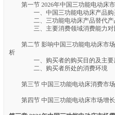
第一节 2026年中国三功能电动床
一、中国三功能电动床产品购买
二、三功能电动床产品替代产品
三、主要消费领域消费能力对
第二节 影响中国三功能电动床市场
析
一、购买者的购买目的及主要
二、购买者所处的消费环境
第三节 中国三功能电动床消费市场
第四节 中国三功能电动床市场增长