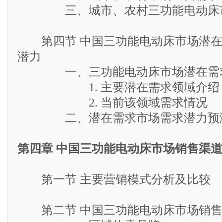
三、城市、农村三功能电动床市
第四节 中国三功能电动床市场潜在
潜力
一、三功能电动床市场潜在需求
1. 主要潜在需求领域介绍
2. 当前该领域需求情况
二、潜在需求市场需求潜力预
第四章 中国三功能电动床市场销售渠
第一节 主要营销模式分析及比较
第二节 中国三功能电动床市场销售