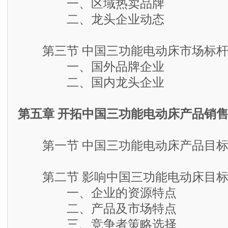
一、区域热卖品牌
二、龙头企业动态
第三节 中国三功能电动床市场标杆
一、国外品牌企业
二、国内龙头企业
第五章 开拓中国三功能电动床产品销
第一节 中国三功能电动床产品目标
第二节 影响中国三功能电动床目标
一、企业的资源特点
二、产品及市场特点
三、竞争者策略选择