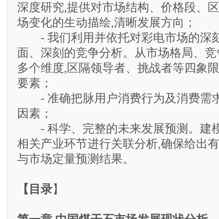
深度研究,提供对市场结构、价格段、
场变化的生动描绘,清晰发展方向；
- 我们利用并依托对彩电市场的深刻
面、深刻的竞争分析。从市场格局、竞
多个维度,区隔领导者、挑战者等四象
要素；
- 准确把脉用户消费行为及消费需求
因素；
- 科学、完整的未来发展预测。建模
相关产业环节进行关联分析,确保给出
与市场定量预测结果。
【目录
】