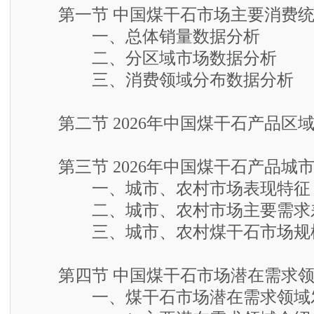
第一节 中国煤干石市场主要消费统
一、总体销量数据分析
二、分区域市场数据分析
三、消费领域分布数据分析
第二节 2026年中国煤干石产品区
第三节 2026年中国煤干石产品城
一、城市、农村市场表现特征
二、城市、农村市场主要需求
三、城市、农村煤干石市场规
第四节 中国煤干石市场潜在需求领
一、煤干石市场潜在需求领域