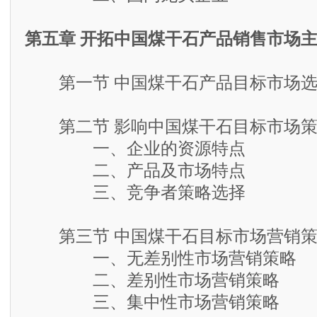
第五章 开拓中国煤干石产品销售市场
第一节 中国煤干石产品目标市场选
第二节 影响中国煤干石目标市场策
一、企业的资源特点
二、产品及市场特点
三、竞争者策略选择
第三节 中国煤干石目标市场营销策
一、无差别性市场营销策略
二、差别性市场营销策略
三、集中性市场营销策略