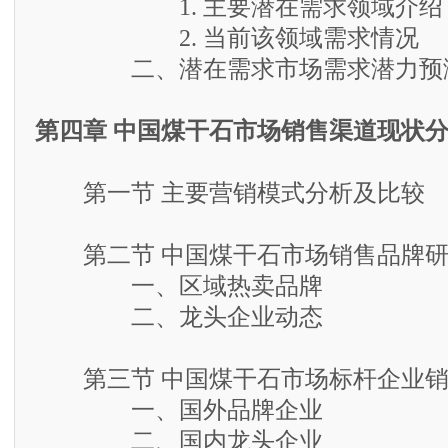
1. 主要潜在需求领域介绍
2. 当前该领域需求情况
二、潜在需求市场需求潜力预
第四章 中国煤干石市场销售渠道现状
第一节 主要营销模式分析及比较
第二节 中国煤干石市场销售品牌研
一、区域热卖品牌
二、龙头企业动态
第三节 中国煤干石市场标杆企业销
一、国外品牌企业
二、国内龙头企业