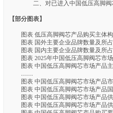
二、对已进入中国低压高脚阀芯
【部分图表】
图表 低压高脚阀芯产品购买主体构
图表 国外主要企业品牌数量及所占
图表 国内主要企业品牌数量及所占
图表 2025年中国低压高脚阀芯市
图表 中国低压高脚阀芯市场产品主
……
图表 中国低压高脚阀芯市场产品市
图表 中国低压高脚阀芯市场产品国
图表 中国低压高脚阀芯市场产品供
图表 中国低压高脚阀芯市场产品供
图表 中国低压高脚阀芯产品购买要