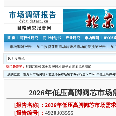
首 页
可行性研究
商业计划书
产业研究
市场调研
IPO咨
市场调研报告
项目投资前期市场调研及市场前景预测报告
项
热门关键字：
彩钢瓦机械
浆粥泵
覆膜沙
麻子油
脐血流检测仪
您的位置：
首页
>
市场调研
>
能源环保市场需求调研报告
> 2026年低压高脚
2026年低压高脚阀芯市
[报告名称]：2026年低压高脚阀芯市场需
[报告编号]：
4920303555