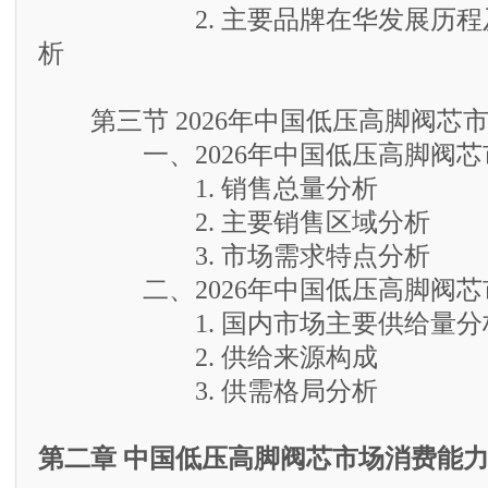
2. 主要品牌在华发展历程及
析
第三节 2026年中国低压高脚阀芯
一、2026年中国低压高脚阀芯
1. 销售总量分析
2. 主要销售区域分析
3. 市场需求特点分析
二、2026年中国低压高脚阀芯
1. 国内市场主要供给量分
2. 供给来源构成
3. 供需格局分析
第二章 中国低压高脚阀芯市场消费能