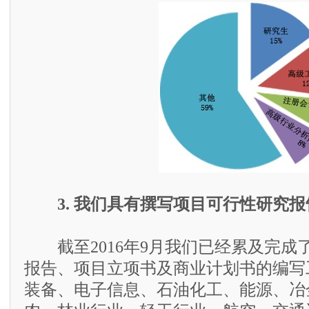
3. 我们具有撰写项目可行性研究
截至2016年9月我们已经累及完成了
报告、项目立项书及商业计划书的编写
装备、电子信息、石油化工、能源、冶