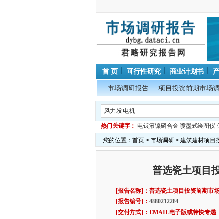
首 页
可行性研究
商业计划书
市场调研报告
项目投资前期市场
热门关键字：
电镀液镍磷合金
喷墨式绘图仪
您的位置：
首页
>
市场调研
>
建筑建材项目
普选瓷土项目
[报告名称]：普选瓷土项目投资前期市
[报告编号]：
4880212284
[交付方式]：EMAIL电子版或特快专递