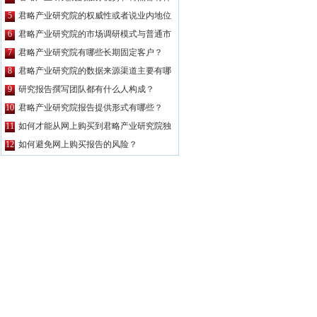
么？
5
君略产业研究院的权威性或者说业内地位
如何？
6
君略产业研究院的市场调研模式与普通市
场调研主要区别有哪些？
7
君略产业研究院有哪些长期固定客户？
8
君略产业研究院的数据来源渠道主要有哪
些？
9
研究报告撰写团队都有什么人构成？
10
君略产业研究院报告提供形式有哪些？
11
如何才能从网上购买到君略产业研究院独
家原创的报告产品？
12
如何避免网上购买报告的风险？