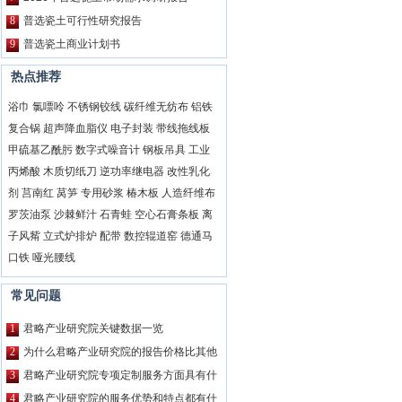
8
普选瓷土可行性研究报告
9
普选瓷土商业计划书
热点推荐
浴巾
氯嘌呤
不锈钢铰线
碳纤维无纺布
铝铁
复合锅
超声降血脂仪
电子封装
带线拖线板
甲硫基乙酰肟
数字式噪音计
钢板吊具
工业
丙烯酸
木质切纸刀
逆功率继电器
改性乳化
剂
莒南红
莴笋
专用砂浆
椿木板
人造纤维布
罗茨油泵
沙棘鲜汁
石青蛙
空心石膏条板
离
子风觜
立式炉排炉
配带
数控辊道窑
德通马
口铁
哑光腰线
常见问题
1
君略产业研究院关键数据一览
2
为什么君略产业研究院的报告价格比其他
公司都要高？
3
君略产业研究院专项定制服务方面具有什
么特点？
4
君略产业研究院的服务优势和特点都有什