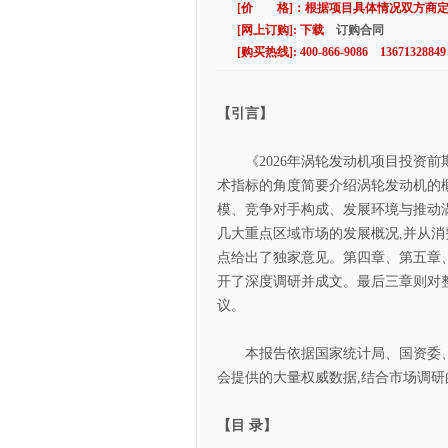
[价 格]：根据项目具体情况双方商
[网上订购]: 下载
订购合同
[购买热线]: 400-866-9086 13671328849
【引言】
《2026年涡轮发动机项目投资前
术指标的角度简要介绍涡轮发动机的
模、竞争对手构成、发展环境与推动
几大重点区域市场的发展概况,并从消
点给出了独家意见。第四章、第五章
开了深度调研并成文。最后三章则对
议。
本报告依据国家统计局、国资委、
会提供的大量权威数据,结合市场调研
【目 录】