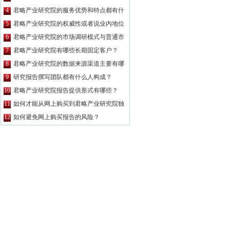
么特点？
4
君略产业研究院的服务优势和特点都有什
么？
5
君略产业研究院的权威性或者说业内地位
如何？
6
君略产业研究院的市场调研模式与普通市
场调研主要区别有哪些？
7
君略产业研究院有哪些长期固定客户？
8
君略产业研究院的数据来源渠道主要有哪
些？
9
研究报告撰写团队都有什么人构成？
10
君略产业研究院报告提供形式有哪些？
11
如何才能从网上购买到君略产业研究院独
家原创的报告产品？
12
如何避免网上购买报告的风险？