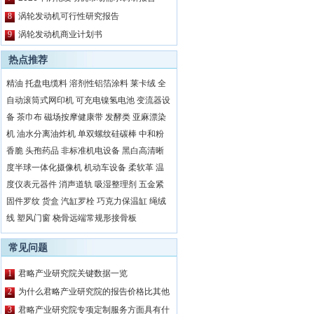
8
涡轮发动机可行性研究报告
9
涡轮发动机商业计划书
热点推荐
精油
托盘电缆料
溶剂性铝箔涂料
莱卡绒
全
自动滚筒式网印机
可充电镍氢电池
变流器设
备
茶巾布
磁场按摩健康带
发酵类
亚麻漂染
机
油水分离油炸机
单双螺纹硅碳棒
中和粉
香脆
头孢药品
非标准机电设备
黑白高清晰
度半球一体化摄像机
机动车设备
柔软革
温
度仪表元器件
消声道轨
吸湿整理剂
五金紧
固件罗纹
货盒
汽缸罗栓
巧克力保温缸
绳绒
线
塑风门窗
桡骨远端常规形接骨板
常见问题
1
君略产业研究院关键数据一览
2
为什么君略产业研究院的报告价格比其他
公司都要高？
3
君略产业研究院专项定制服务方面具有什