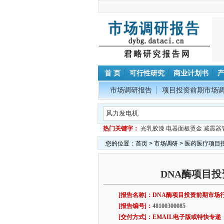
首 页
可行性研究
商业计划书
市场调研报告
项目投资前期市场
热门关键字：
光乳胶漆
电器面板烫金
减震器
您的位置：
首页
>
市场调研
>
医药医疗项目
DNA酶项目
[报告名称]：DNA酶项目投资前期市
[报告编号]：
48100300085
[交付方式]：EMAIL电子版或特快专递