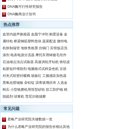
8
DNA酶可行性研究报告
9
DNA酶商业计划书
热点推荐
血管内超声换能器
血脂宁冲剂
购置设备
金
属锌粒
桥梁钢筋塑料垫块
蔬菜配送
微特电
机铁制端管
地铁售检票
仿铜门
宾馆饭店洗
涤剂
电表电源分流器
摩托车用铸镀毛坯件
石油倾点浊点试验器
高速涡轮牙钻机
铁铝皮
粘胶短纤维助剂
电脑格式试样染色机
豆鼓
对夹式软密封蝶阀
箱板红
工频感应加热器
黑氧化喷锡板
杂铝锭
沥青玻璃丝布
人选金
刚石
小型铣磨机用筒型砂轮
技工防护镜
精
脱硫剂
绿篱机
雪尼尔植绒擦
常见问题
1
君略产业研究院关键数据一览
2
为什么君略产业研究院的报告价格比其他