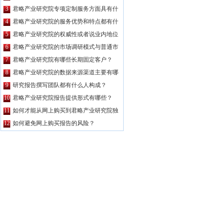
公司都要高？
3
君略产业研究院专项定制服务方面具有什
么特点？
4
君略产业研究院的服务优势和特点都有什
么？
5
君略产业研究院的权威性或者说业内地位
如何？
6
君略产业研究院的市场调研模式与普通市
场调研主要区别有哪些？
7
君略产业研究院有哪些长期固定客户？
8
君略产业研究院的数据来源渠道主要有哪
些？
9
研究报告撰写团队都有什么人构成？
10
君略产业研究院报告提供形式有哪些？
11
如何才能从网上购买到君略产业研究院独
家原创的报告产品？
12
如何避免网上购买报告的风险？