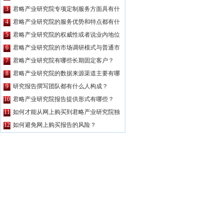
公司都要高？
3
君略产业研究院专项定制服务方面具有什
么特点？
4
君略产业研究院的服务优势和特点都有什
么？
5
君略产业研究院的权威性或者说业内地位
如何？
6
君略产业研究院的市场调研模式与普通市
场调研主要区别有哪些？
7
君略产业研究院有哪些长期固定客户？
8
君略产业研究院的数据来源渠道主要有哪
些？
9
研究报告撰写团队都有什么人构成？
10
君略产业研究院报告提供形式有哪些？
11
如何才能从网上购买到君略产业研究院独
家原创的报告产品？
12
如何避免网上购买报告的风险？