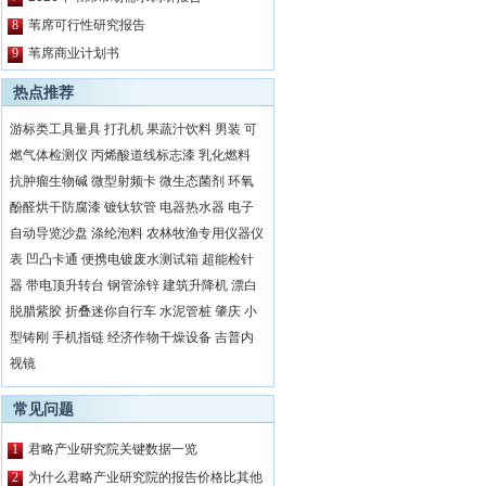
8
苇席可行性研究报告
9
苇席商业计划书
热点推荐
游标类工具量具
打孔机
果蔬汁饮料
男装
可
燃气体检测仪
丙烯酸道线标志漆
乳化燃料
抗肿瘤生物碱
微型射频卡
微生态菌剂
环氧
酚醛烘干防腐漆
镀钛软管
电器热水器
电子
自动导览沙盘
涤纶泡料
农林牧渔专用仪器仪
表
凹凸卡通
便携电镀废水测试箱
超能检针
器
带电顶升转台
钢管涂锌
建筑升降机
漂白
脱腊紫胶
折叠迷你自行车
水泥管桩
肇庆
小
型铸刚
手机指链
经济作物干燥设备
吉普内
视镜
常见问题
1
君略产业研究院关键数据一览
2
为什么君略产业研究院的报告价格比其他