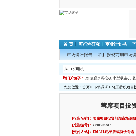
首 页
可行性研究
商业计划书
市场调研报告
项目投资前期市场
热门关键字：
磨
腹膜水泥模板
小型吸尘机
吸
您的位置：
首页
>
市场调研
>
轻工纺织项目
苇席项目投
[报告名称]：苇席项目投资前期市场调
[报告编号]：
4790308347
[交付方式]：EMAIL电子版或特快专递