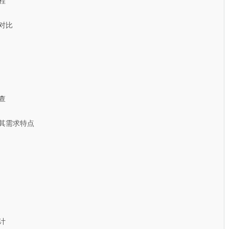
程
对比
查
其需求特点
计