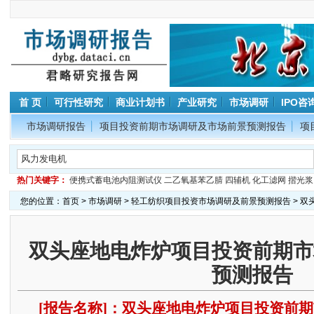
首 页
可行性研究
商业计划书
产业研究
市场调研
IPO咨
市场调研报告
项目投资前期市场调研及市场前景预测报告
项
热门关键字：
便携式蓄电池内阻测试仪
二乙氧基苯乙腈
四辅机
化工滤网
揩光浆
您的位置：
首页
>
市场调研
>
轻工纺织项目投资市场调研及前景预测报告
> 
双头座地电炸炉项目投资前期市
预测报告
[报告名称]：双头座地电炸炉项目投资前