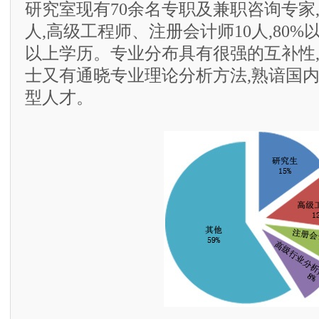
研究室现有70余名专职及兼职咨询专家,
人,高级工程师、注册会计师10人,80
以上学历。专业分布具有很强的互补性
士又有通晓专业理论分析方法,熟谙国
型人才。