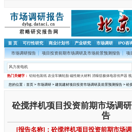
首 页
可行性研究
商业计划书
产业研究
市场调研
IPO咨
市场调研报告
项目投资前期市场调研及市场前景预测报告
项
热门关键字：
铝铂包装纸
农业车辆轮胎
磁性耐火材料
消噪驻极体电容传声器
视
您的位置：
首页
>
市场调研
>
建筑建材项目投资市场调研及前景预测报告
> 
砼搅拌机项目投资前期市场调研
告
[报告名称]：砼搅拌机项目投资前期市场