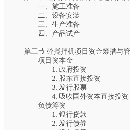
一、施工准备
二、设备安装
三、生产准备
四、产品试产
第三节 砼搅拌机项目资金筹措与管
项目资本金
1. 政府投资
2. 股东直接投资
3. 发行股票
4. 吸收国外资本直接投资
负债筹资
1. 银行贷款
2. 发行债券