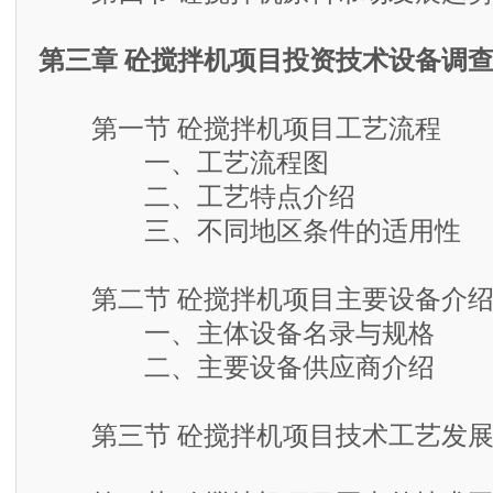
第三章 砼搅拌机项目投资技术设备调
第一节 砼搅拌机项目工艺流程
一、工艺流程图
二、工艺特点介绍
三、不同地区条件的适用性
第二节 砼搅拌机项目主要设备介
一、主体设备名录与规格
二、主要设备供应商介绍
第三节 砼搅拌机项目技术工艺发展