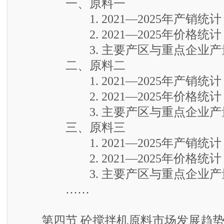
一、原料一
1. 2021—2025年产销统计
2. 2021—2025年价格统计
3. 主要产区与重点企业产
二、原料二
1. 2021—2025年产销统计
2. 2021—2025年价格统计
3. 主要产区与重点企业产
三、原料三
1. 2021—2025年产销统计
2. 2021—2025年价格统计
3. 主要产区与重点企业产
……
第四节 砼搅拌机原料市场发展趋势