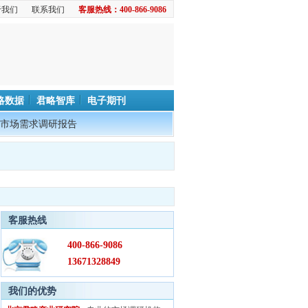
于我们
联系我们
客服热线：400-866-9086
略数据
君略智库
电子期刊
市场需求调研报告
客服热线
400-866-9086
13671328849
我们的优势