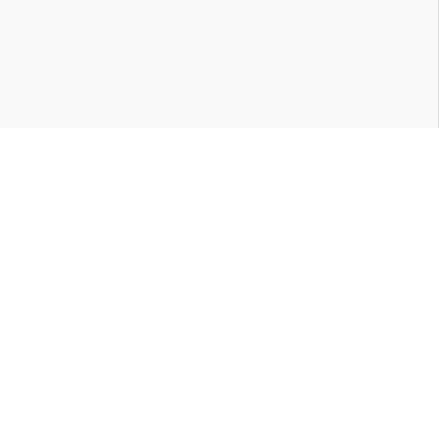
规范
问题