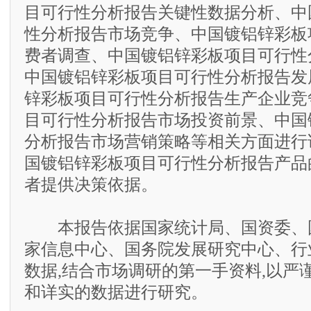
目可行性分析报告关键性数据分析、中
性分析报告市场竞争、中国镀铝锌彩板
费者调查、中国镀铝锌彩板项目可行性
中国镀铝锌彩板项目可行性分析报告发
锌彩板项目可行性分析报告生产企业竞
目可行性分析报告市场投资前景、中国
分析报告市场营销策略等相关方面进行
国镀铝锌彩板项目可行性分析报告产品
者提供决策依据。
本报告依据国家统计局、国资委、
家信息中心、国务院发展研究中心、行
数据,结合市场调研的第一手资料,以严
和详实的数据进行研究。