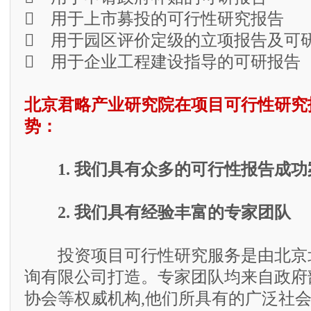
 用于上市募投的可行性研究报告
 用于园区评价定级的立项报告及可
 用于企业工程建设指导的可研报告
北京君略产业研究院在项目可行性研究
势：
1. 我们具有众多的可行性报告成功
2. 我们具有经验丰富的专家团队
投资项目可行性研究服务是由北京
询有限公司打造。专家团队均来自政府
协会等权威机构,他们所具有的广泛社