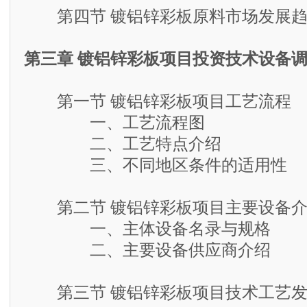
第四节 镀铝锌彩板原料市场发展趋
第三章 镀铝锌彩板项目投资技术设备
第一节 镀铝锌彩板项目工艺流程
一、工艺流程图
二、工艺特点介绍
三、不同地区条件的适用性
第二节 镀铝锌彩板项目主要设备介
一、主体设备名录与规格
二、主要设备供应商介绍
第三节 镀铝锌彩板项目技术工艺发