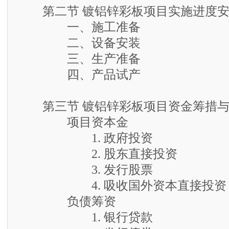
第二节 镀铝锌彩板项目实施进度安
一、施工准备
二、设备安装
三、生产准备
四、产品试产
第三节 镀铝锌彩板项目资金筹措与
项目资本金
1. 政府投资
2. 股东直接投资
3. 发行股票
4. 吸收国外资本直接投资
负债筹资
1. 银行贷款