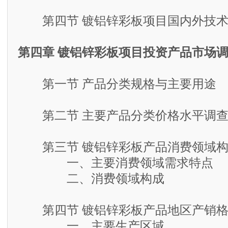
第四节 镀铝锌彩板项目国内外技术
第四章 镀铝锌彩板项目投资产品市场
第一节 产品分类规格与主要用途
第二节 主要产品分类价格水平调
第三节 镀铝锌彩板产品消费领域构
一、主要消费领域需求特点
二、消费领域构成
第四节 镀铝锌彩板产品地区产销格
一、主要生产区域