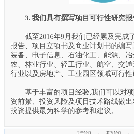
3. 我们具有撰写项目可行性研究
截至2016年9月我们已经累及完成了
报告、项目立项书及商业计划书的编写
装备、电子信息、石油化工、能源、冶
农、林业行业、轻工行业、航空、交通
行业以及房地产、工业园区领域可行性
基于丰富的项目经验,我们可以对项
资前景、投资风险及项目技术路线做出
投资提供最为科学的参考和建议。
关于我们
-
联系我们
-