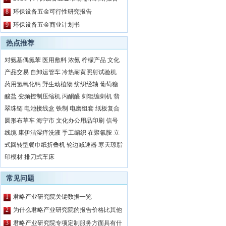
8
环保设备五金可行性研究报告
9
环保设备五金商业计划书
热点推荐
对氨基偶氮苯
医用敷料
浓氨
柠檬产品
文化
产品交易
自卸运管车
冷热耐黄照射试验机
药用氢氧化钙
野生动植物
纺织经轴
葡萄糖
酸盐
变频控制压缩机
丙酮醛
刺辊缠刺机
翡
翠珠链
电池接线盒
铁制
电磨组套
纸板复合
圆形布草车
海宁市
文化办公用品印刷
信号
线缆
康伊洁湿痒洗液
手工编织
在聚氰胺
立
式回转型餐巾纸折叠机
轮边减速器
寒天琼脂
印模材
排刀式车床
常见问题
1
君略产业研究院关键数据一览
2
为什么君略产业研究院的报告价格比其他
公司都要高？
3
君略产业研究院专项定制服务方面具有什