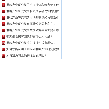
么特点？
4
君略产业研究院的服务优势和特点都有什
么？
5
君略产业研究院的权威性或者说业内地位
如何？
6
君略产业研究院的市场调研模式与普通市
场调研主要区别有哪些？
7
君略产业研究院有哪些长期固定客户？
8
君略产业研究院的数据来源渠道主要有哪
些？
9
研究报告撰写团队都有什么人构成？
10
君略产业研究院报告提供形式有哪些？
11
如何才能从网上购买到君略产业研究院独
家原创的报告产品？
12
如何避免网上购买报告的风险？