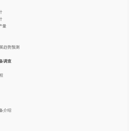
计
计
产量
展趋势预测
备调查
程
备介绍