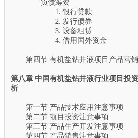
负债筹资
1. 银行贷款
2. 发行债券
3. 设备租赁
4. 借用国外资金
第四节 有机盐钻井液项目产品营销
第八章 中国有机盐钻井液行业项目投
析
第一节 产品技术应用注意事项
第二节 项目投资注意事项
第三节 产品生产开发注意事项
第四节 产品销售注意事项