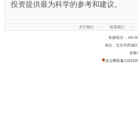
投资提供最为科学的参考和建议。
关于我们
-
联系我们
-
客服电话： 400-866
地址：北京市西城区裕
君略
京公网安备1101020