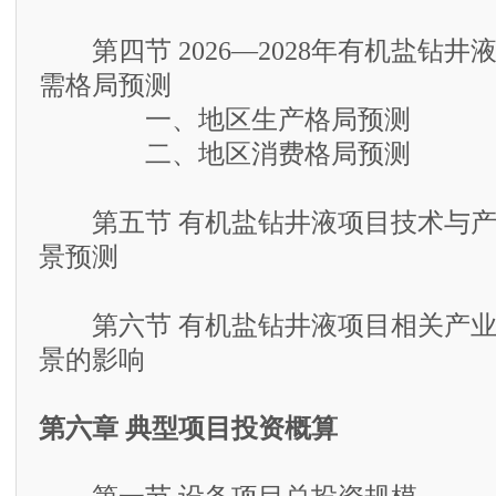
第四节 2026—2028年有机盐钻井
需格局预测
一、地区生产格局预测
二、地区消费格局预测
第五节 有机盐钻井液项目技术与产
景预测
第六节 有机盐钻井液项目相关产业
景的影响
第六章 典型项目投资概算