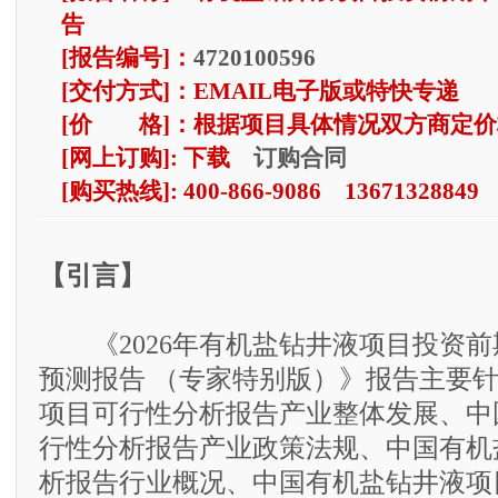
告
[报告编号]：
4720100596
[交付方式]：EMAIL电子版或特快专递
[价 格]：根据项目具体情况双方商定价
订购合同
[网上订购]: 下载
[购买热线]: 400-866-9086 13671328849
【引言】
《2026年有机盐钻井液项目投资前
预测报告 （专家特别版）》报告主要
项目可行性分析报告产业整体发展、中
行性分析报告产业政策法规、中国有机
析报告行业概况、中国有机盐钻井液项