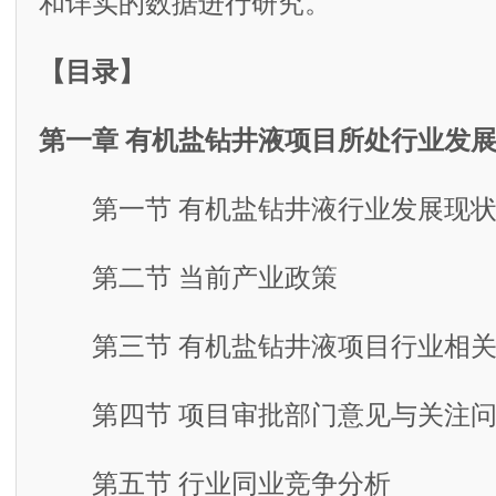
和详实的数据进行研究。
【目录】
第一章 有机盐钻井液项目所处行业发
第一节 有机盐钻井液行业发展现
第二节 当前产业政策
第三节 有机盐钻井液项目行业相关
第四节 项目审批部门意见与关注问
第五节 行业同业竞争分析