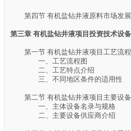
第四节 有机盐钻井液原料市场发展
第三章 有机盐钻井液项目投资技术设
第一节 有机盐钻井液项目工艺流
一、工艺流程图
二、工艺特点介绍
三、不同地区条件的适用性
第二节 有机盐钻井液项目主要设备
一、主体设备名录与规格
二、主要设备供应商介绍