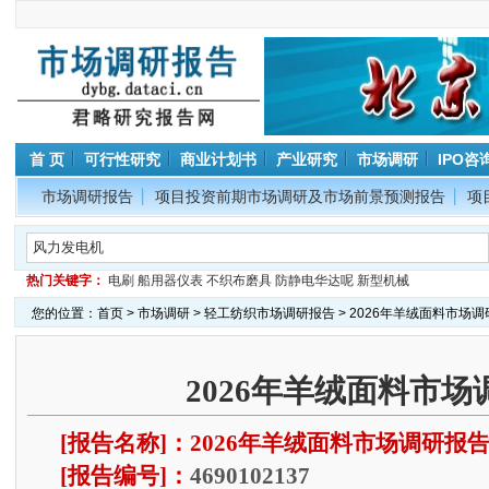
首 页
可行性研究
商业计划书
产业研究
市场调研
IPO咨
市场调研报告
项目投资前期市场调研及市场前景预测报告
项
热门关键字：
电刷
船用器仪表
不织布磨具
防静电华达呢
新型机械
您的位置：
首页
>
市场调研
>
轻工纺织市场调研报告
> 2026年羊绒面料市场
2026年羊绒面料市场
[报告名称]：2026年羊绒面料市场调研报
[报告编号]：
4690102137