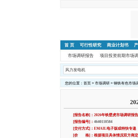
首 页
可行性研究
商业计划书
市场调研报告
项目投资前期市场
您的位置：
首页
>
市场调研
>
钢铁有色市场
2
[报告名称]：2026年铁壁虎市场调研报
[报告编号]：
4640110584
[交付方式]：EMAIL电子版或特快专递
[价 格]：根据项目具体情况双方商