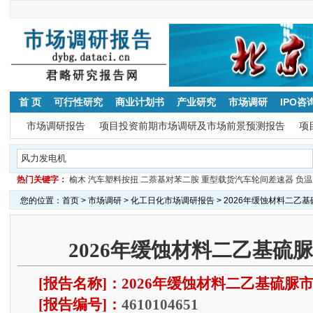
首 页
可行性研究
商业计划书
产业研究
市场调研
IPO咨
市场调研报告
项目投资前期市场调研及市场前景预测报告
项
热门关键字：
榆木
汽车塑料按扭
二萘基对苯二胺
重型载货汽车轮间差速器
负温
您的位置：
首页
>
市场调研
>
化工日化市场调研报告
> 2026年缓蚀材料二乙
2026年缓蚀材料二乙基硫
[报告名称]：2026年缓蚀材料二乙基硫脲
[报告编号]：
4610104651