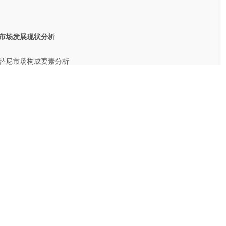
市场发展现状分析
替尼市场构成要素分析
品购买主体构成分析
产品市场购买力分析
品市场购买欲望分析
替尼市场主要品牌分析
成功失败经验教训分析
成功失败经验教训分析
料药来他替尼市场运行数据分析