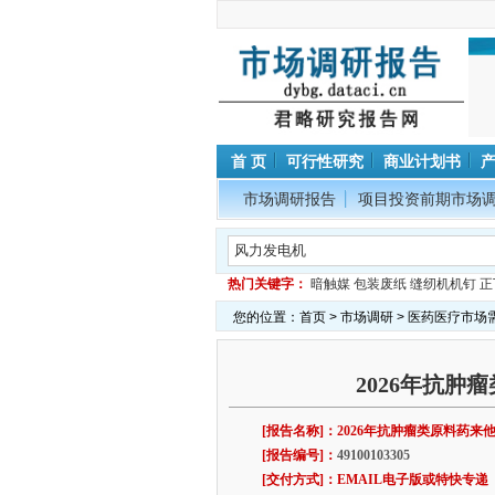
首 页
可行性研究
商业计划书
市场调研报告
项目投资前期市场
热门关键字：
暗触媒
包装废纸
缝纫机机钉
正
您的位置：
首页
>
市场调研
>
医药医疗市场
2026年抗
[报告名称]：2026年抗肿瘤类原料药
[报告编号]：
49100103305
[交付方式]：EMAIL电子版或特快专递