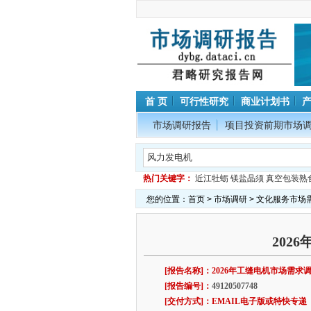
首 页
可行性研究
商业计划书
市场调研报告
项目投资前期市场
热门关键字：
近江牡蛎
镁盐晶须
真空包装熟
您的位置：
首页
>
市场调研
>
文化服务市场
202
[报告名称]：2026年工缝电机市场需求
[报告编号]：
49120507748
[交付方式]：EMAIL电子版或特快专递