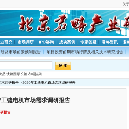
关
产业研究
市场调研
IPO咨询
成功案例
专家答疑
君略资讯
君
调研及市场前景预测报告
项目投资前期市场行情及相关技术研究报告
食品
钛镍圆形长丝
衣帽挂架
需求调研报告
> 2026年工缝电机市场需求调研报告
6年工缝电机市场需求调研报告
调研报告