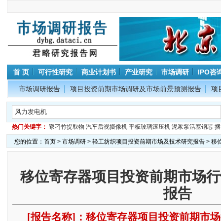
首 页
可行性研究
商业计划书
产业研究
市场调研
IPO咨
市场调研报告
项目投资前期市场调研及市场前景预测报告
项
热门关键字：
寮刁竹提取物
汽车后视摄像机
平板玻璃滚压机
泥浆泵活塞钢芯
捆
您的位置：
首页
>
市场调研
>
轻工纺织项目投资前期市场及技术研究报告
> 
移位寄存器项目投资前期市场行
报告
[报告名称]：移位寄存器项目投资前期市