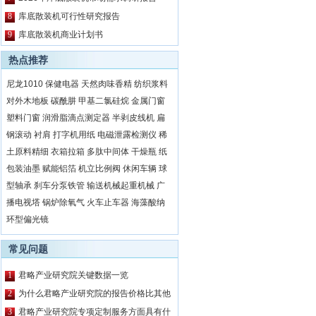
8
库底散装机可行性研究报告
9
库底散装机商业计划书
热点推荐
尼龙1010
保健电器
天然肉味香精
纺织浆料
对外木地板
碳酰肼
甲基二氯硅烷
金属门窗
塑料门窗
润滑脂滴点测定器
半剥皮线机
扁
钢滚动
衬肩
打字机用纸
电磁泄露检测仪
稀
土原料精细
衣箱拉箱
多肽中间体
干燥瓶
纸
包装油墨
赋能铝箔
机立比例阀
休闲车辆
球
型轴承
刹车分泵铁管
输送机械起重机械
广
播电视塔
锅炉除氧气
火车止车器
海藻酸纳
环型偏光镜
常见问题
1
君略产业研究院关键数据一览
2
为什么君略产业研究院的报告价格比其他
公司都要高？
3
君略产业研究院专项定制服务方面具有什