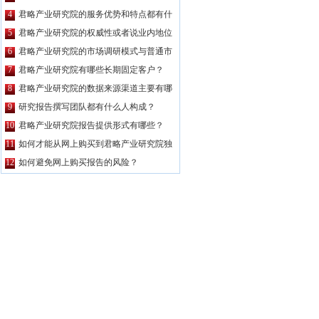
么特点？
4
君略产业研究院的服务优势和特点都有什
么？
5
君略产业研究院的权威性或者说业内地位
如何？
6
君略产业研究院的市场调研模式与普通市
场调研主要区别有哪些？
7
君略产业研究院有哪些长期固定客户？
8
君略产业研究院的数据来源渠道主要有哪
些？
9
研究报告撰写团队都有什么人构成？
10
君略产业研究院报告提供形式有哪些？
11
如何才能从网上购买到君略产业研究院独
家原创的报告产品？
12
如何避免网上购买报告的风险？