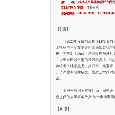
[价 格]：根据项目具体情况双方商
[网上订购]: 下载
订购合同
[购买热线]: 400-866-9086 13671328849
【引言】
《2026年库底散装机项目投资前
术指标的角度简要介绍库底散装机的
模、竞争对手构成、发展环境与推动
几大重点区域市场的发展概况,并从消
点给出了独家意见。第四章、第五章
开了深度调研并成文。最后三章则对
议。
本报告依据国家统计局、国资委、
会提供的大量权威数据,结合市场调研
【目 录】