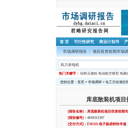
首 页
可行性研究
商业计划书
市场调研报告
项目投资前期市场
热门关键字：
棕刚玉微粉
电动航空模型
电脑
您的位置：
首页
>
市场调研
>
化工日化项目
库底散装机项目
[报告名称]：库底散装机项目投资前期
[报告编号]：
4810321397
[交付方式]：EMAIL电子版或特快专递