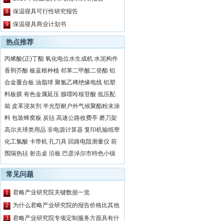
8
保温寝具可行性研究报告
9
保温寝具商业计划书
热点推荐
丙烯酸(正)丁酯
氧化电位水生成机
水泥构件
香荆芥酚
板蓝根种植
邻苯二甲酸二癸酯
铝
合金覆合板
油脂球
聚氯乙稀绝缘电线
铝塑
料板膜
有色金属延压
腺嘌呤核苷酸
低压配
箱
皮革浸灰剂
半光型耐户外气候聚酯粉末涂
料
包装蜂窝板
炭毡
高速公路收费亭
磨刀架
高尔夫球类用品
非电源计算器
复印机输纸带
化工氯酸
卡带机
孔刀具
回路电阻测量仪
前
围隔热毡
射击桌
沿板
巴彦淖尔市特色小镇
常见问题
1
君略产业研究院关键数据一览
2
为什么君略产业研究院的报告价格比其他
公司都要高？
3
君略产业研究院专项定制服务方面具有什