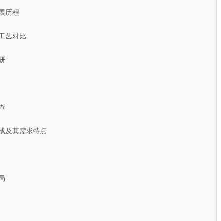
展历程
工艺对比
研
查
成及其需求特点
局