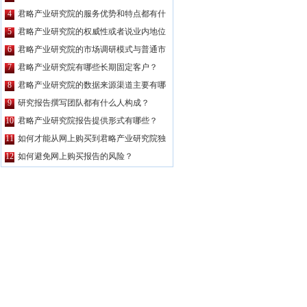
么特点？
4
君略产业研究院的服务优势和特点都有什
么？
5
君略产业研究院的权威性或者说业内地位
如何？
6
君略产业研究院的市场调研模式与普通市
场调研主要区别有哪些？
7
君略产业研究院有哪些长期固定客户？
8
君略产业研究院的数据来源渠道主要有哪
些？
9
研究报告撰写团队都有什么人构成？
10
君略产业研究院报告提供形式有哪些？
11
如何才能从网上购买到君略产业研究院独
家原创的报告产品？
12
如何避免网上购买报告的风险？