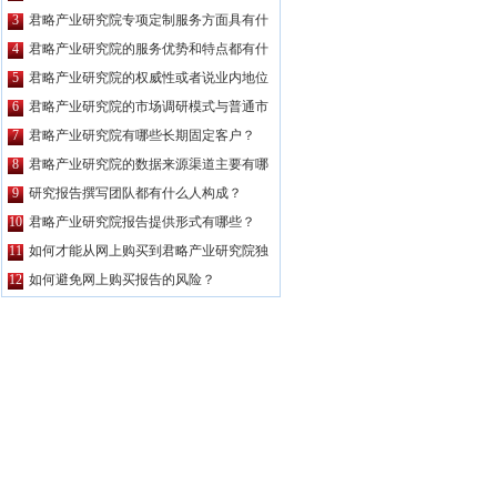
公司都要高？
3
君略产业研究院专项定制服务方面具有什
么特点？
4
君略产业研究院的服务优势和特点都有什
么？
5
君略产业研究院的权威性或者说业内地位
如何？
6
君略产业研究院的市场调研模式与普通市
场调研主要区别有哪些？
7
君略产业研究院有哪些长期固定客户？
8
君略产业研究院的数据来源渠道主要有哪
些？
9
研究报告撰写团队都有什么人构成？
10
君略产业研究院报告提供形式有哪些？
11
如何才能从网上购买到君略产业研究院独
家原创的报告产品？
12
如何避免网上购买报告的风险？