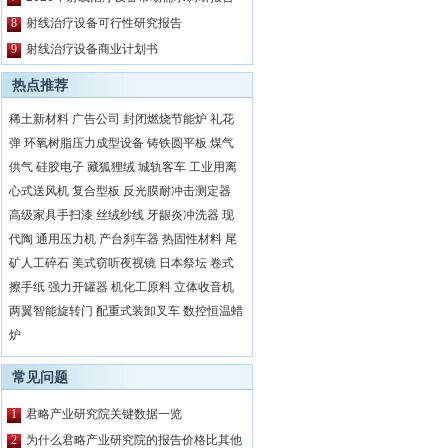
8
射线治疗设备可行性研究报告
9
射线治疗设备商业计划书
热点推荐
稀土新材料
广告公司
封闭燃烧节能炉
礼花
弹
环氧树脂压力成型设备
铸铁圆平板
煤气
供气
硅胶电子
藏狐狸绒
城轨客车
工业用离
心式送风机
复合型板
反光膜耐冲击测定器
高级家具手扫漆
丝绒纱线
牙龈炎冲洗器
现
代陶
通用压力机
产台刹车器
热固性材料
尾
矿人工碎石
美式窃听夜视镜
日本祭坛
卷式
擦手纸
强力开罐器
机化工原料
立体收音机
两翼智能旋转门
配重式装卸叉车
数控恒温蜡
炉
常见问题
1
君略产业研究院关键数据一览
2
为什么君略产业研究院的报告价格比其他