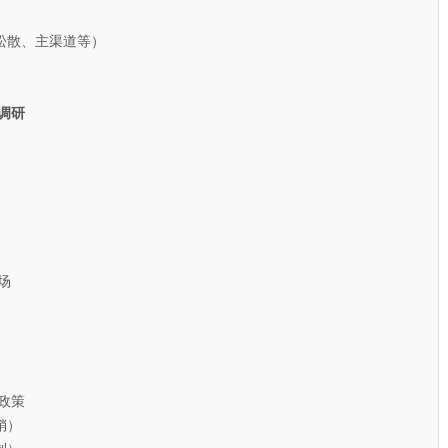
散、主渠道等）
调研
场
政策
销）