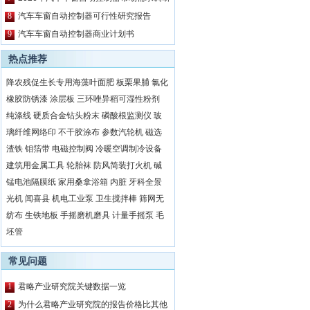
报告
8
汽车车窗自动控制器可行性研究报告
9
汽车车窗自动控制器商业计划书
热点推荐
降农残促生长专用海藻叶面肥
板栗果脯
氯化
橡胶防锈漆
涂层板
三环唑异稻可湿性粉剂
纯涤线
硬质合金钻头粉末
磷酸根监测仪
玻
璃纤维网络印
不干胶涂布
参数汽轮机
磁选
渣铁
钼箔带
电磁控制阀
冷暖空调制冷设备
建筑用金属工具
轮胎袜
防风简装打火机
碱
锰电池隔膜纸
家用桑拿浴箱
内脏
牙科全景
光机
闻喜县
机电工业泵
卫生搅拌棒
筛网无
纺布
生铁地板
手摇磨机磨具
计量手摇泵
毛
坯管
常见问题
1
君略产业研究院关键数据一览
2
为什么君略产业研究院的报告价格比其他