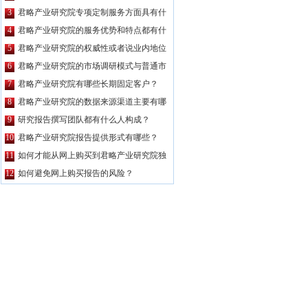
公司都要高？
3
君略产业研究院专项定制服务方面具有什
么特点？
4
君略产业研究院的服务优势和特点都有什
么？
5
君略产业研究院的权威性或者说业内地位
如何？
6
君略产业研究院的市场调研模式与普通市
场调研主要区别有哪些？
7
君略产业研究院有哪些长期固定客户？
8
君略产业研究院的数据来源渠道主要有哪
些？
9
研究报告撰写团队都有什么人构成？
10
君略产业研究院报告提供形式有哪些？
11
如何才能从网上购买到君略产业研究院独
家原创的报告产品？
12
如何避免网上购买报告的风险？