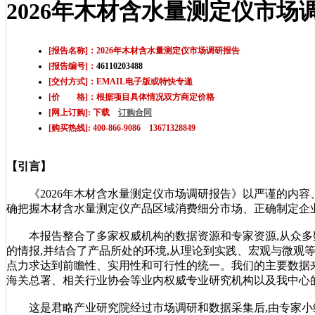
2026年木材含水量测定仪市场
[报告名称]：2026年木材含水量测定仪市场调研报告
[报告编号]：
46110203488
[交付方式]：EMAIL电子版或特快专递
[价 格]：根据项目具体情况双方商定价格
[网上订购]: 下载
订购合同
[购买热线]: 400-866-9086 13671328849
【引言】
《2026年木材含水量测定仪市场调研报告》以严谨的内容
确把握木材含水量测定仪产品区域消费细分市场、正确制定企
本报告整合了多家权威机构的数据资源和专家资源,从众多
的情报,并结合了产品所处的环境,从理论到实践、宏观与微观
点力求达到前瞻性、实用性和可行性的统一。我们的主要数据
海关总署、相关行业协会等业内权威专业研究机构以及我中心
这是君略产业研究院经过市场调研和数据采集后,由专家小