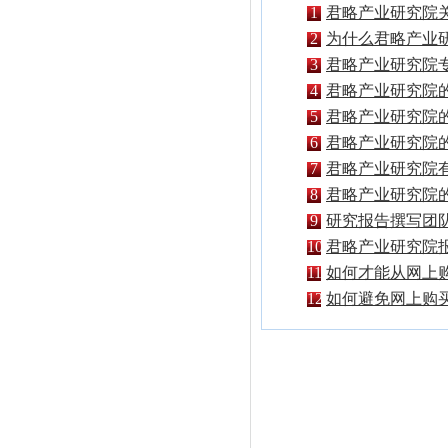
1
君略产业研究院
2
为什么君略产业
格比其他公司都
3
君略产业研究院
面具有什么特点
4
君略产业研究院
点都有什么？
5
君略产业研究院
业内地位如何？
6
君略产业研究院
与普通市场调研
7
君略产业研究院
些？
客户？
8
君略产业研究院
主要有哪些？
9
研究报告撰写团
成？
10
君略产业研究院
哪些？
11
如何才能从网上
研究院独家原创
12
如何避免网上购