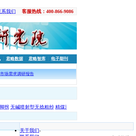
联系我们
客服热线：400-866-9086
讯
君略数据
君略智库
电子期刊
市场需求调研报告
脚拐
无碱喷射型无捻粗纱
精煤洗选
关于我们
-