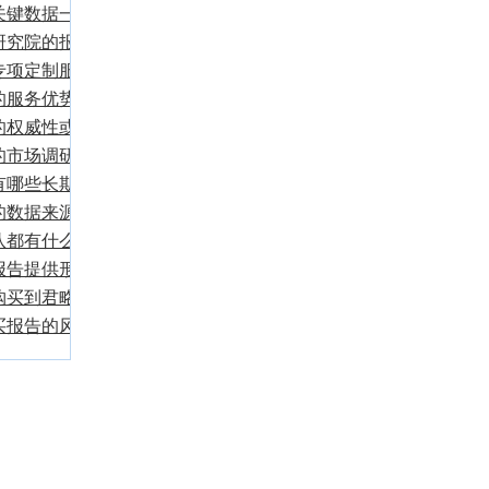
关键数据一览
研究院的报告价
要高？
专项定制服务方
？
的服务优势和特
的权威性或者说
的市场调研模式
主要区别有哪
有哪些长期固定
的数据来源渠道
队都有什么人构
报告提供形式有
购买到君略产业
的报告产品？
买报告的风险？