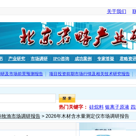
关于我们
书
产业研究
市场调研
IPO咨询
成功案例
专家答疑
君略资
调研及市场前景预测报告
项目投资前期市场行情及相关技术研究报告
热门关键字：
硅烷料
银离子原液
四
林牧渔市场调研报告
> 2026年木材含水量测定仪市场调研报告
客服热线