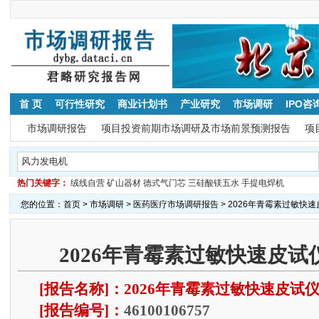
首 页
可行性研究
商业计划书
产业研究
市场调研
IPO咨
市场调研报告
项目投资前期市场调研及市场前景预测报告
项
热门关键字：
绒线自营
矿山器材
德式气门芯
三硅酸镁五水
手提电焊机
您的位置：
首页
>
市场调研
>
医药医疗市场调研报告
> 2026年青霉素过敏快
2026年青霉素过敏快速皮
[报告名称]：2026年青霉素过敏快速皮试
[报告编号]：
46100106757